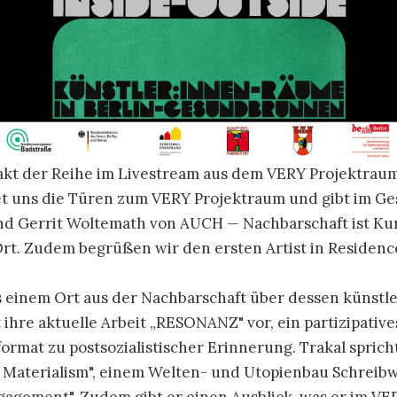
ftakt der Reihe im Livestream aus dem VERY Projektraum
et uns die Türen zum VERY Projektraum und gibt im Ge
nd Gerrit Woltemath von AUCH — Nachbarschaft ist Kun
Ort. Zudem begrüßen wir den ersten Artist in Residence
 einem Ort aus der Nachbarschaft über dessen künstler
t ihre aktuelle Arbeit „RESONANZ" vor, ein partizipative
ormat zu postsozialistischer Erinnerung. Trakal sprich
l Materialism", einem Welten- und Utopienbau Schrei