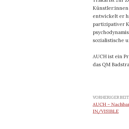
Trakal ist zur
Künstler:innen
entwickelt er h
partizipativer 
psychodynamisc
sozialistische 
AUCH ist ein Pr
das QM Badstr
VORHERIGER BEI
AUCH – Nachbars
IN/VISIBLE