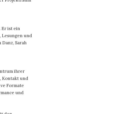
ERY Projektraum
Er ist ein
s, Lesungen und
n Danz, Sarah
entrum ihrer
, Kontakt und
ive Formate
formance und