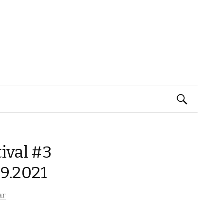
Suchen
nach:
ival #3
9.2021
ar