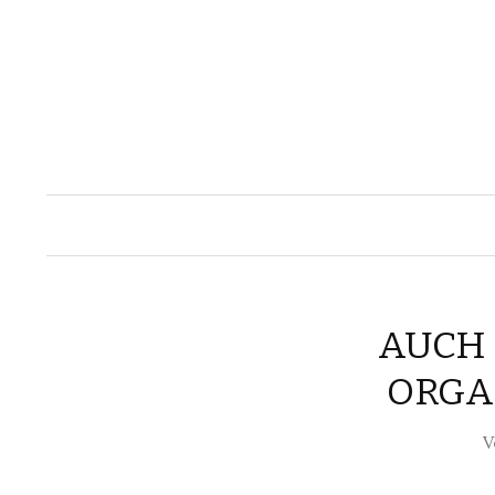
AUCH N
ORGAN
V