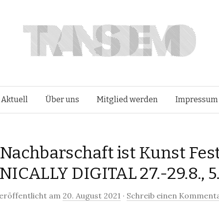
Springe
Aktuell
Über uns
Mitglied werden
Impressum
zum
achbarschaft ist Kunst Fest
Inhalt
ICALLY DIGITAL 27.-29.8., 5.
eröffentlicht am
20. August 2021
·
Schreib einen Komment