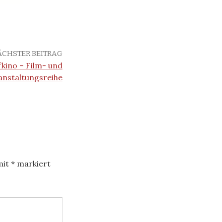
ÄCHSTER BEITRAG
kino – Film- und
anstaltungsreihe
mit
*
markiert